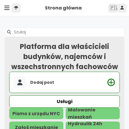
Strona główna
🇵🇱
Platforma dla właścicieli
budynków, najemców i
wszechstronnych fachowców
Dodaj post
Usługi
Malowanie
Pismo z urzędu NYC
mieszkań
Hydraulik 24h
Zgłoś mieszkanie