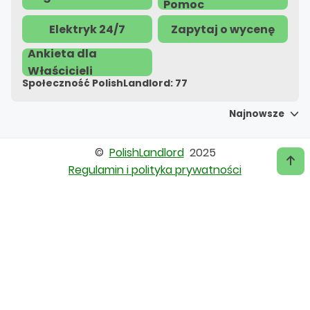
Pomoc
Elektryk 24/7
Zapytaj o wycenę
Ankieta dla
Właścicieli
Społeczność PolishLandlord
:
77
Najnowsze
©
PolishLandlord
2025
Regulamin i polityka prywatności