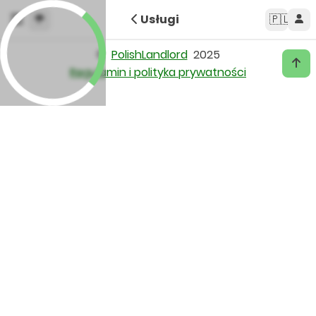
Usługi
🇵🇱
©
PolishLandlord
2025
Regulamin i polityka prywatności